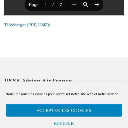
Télécharger (PDF, 228KB)
UNSA Aérien Air France
45 rue de Paris – Bâtiment Pégase, 2ème étage
Nous utilisons des cookies pour optimiser notre site web et notre service.
93 290 Tremblay-en-France
Tel : 01 41 56 04 61
ACCEPTER LES COOKIES
Mail :
secretariat@unsaaerien.com
REFUSER