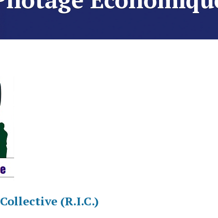
ollective (R.I.C.)
E