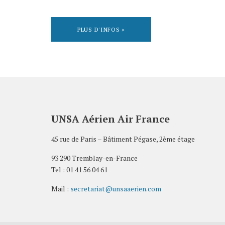
PLUS D'INFOS »
UNSA Aérien Air France
45 rue de Paris – Bâtiment Pégase, 2ème étage
93 290 Tremblay-en-France
Tel : 01 41 56 04 61
Mail :
secretariat@unsaaerien.com