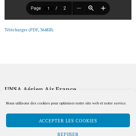
Télécharger (PDF, 364KB)
UNSA Aérien Air France
45 rue de Paris – Bâtiment Pégase, 2ème étage
Nous utilisons des cookies pour optimiser notre site web et notre service.
93 290 Tremblay-en-France
Tel : 01 41 56 04 61
ACCEPTER LES COOKIES
Mail :
secretariat@unsaaerien.com
REFUSER